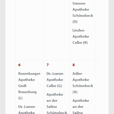
Sonnen
Paracelsu
Apotheke
Apothek
Schönebeck
Schöneb
(D)
(C)
Linden-
Linden-
Apotheke
Apothek
Calbe (R)
Calbe (R)
6
7
8
9
Rosenburger-
Dr.-Loewe-
Adler-
Adler-
Apotheke
Apotheke
Apotheke
Apothek
Groß
Calbe (G)
Schönebeck
Schöneb
Rosenburg
(A)
(A)
Apotheke
(L)
an der
Apotheke
Mischer
Dr.-Loewe-
Saline
an der
Apothek
Apotheke
Schönebeck
Saline
Schöneb