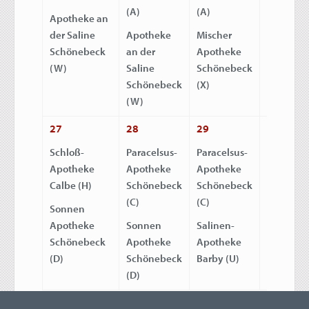
(A)
(A)
(X)
Apotheke an
der Saline
Apotheke
Mischer
St. Jakob
Schönebeck
an der
Apotheke
Apothek
(W)
Saline
Schönebeck
Schöneb
Schönebeck
(X)
(F)
(W)
27
28
29
30
Schloß-
Paracelsus-
Paracelsus-
Salinen-
Apotheke
Apotheke
Apotheke
Apothek
Calbe (H)
Schönebeck
Schönebeck
Barby (U
(C)
(C)
Sonnen
Salz Misc
Apotheke
Sonnen
Salinen-
Apothek
Schönebeck
Apotheke
Apotheke
Schöneb
(D)
Schönebeck
Barby (U)
(M)
(D)