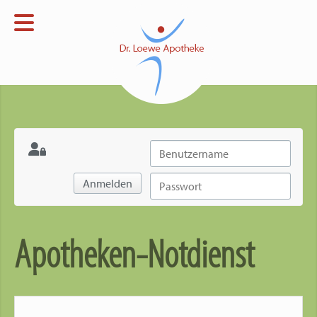
Menü
Startseite
Apotheke
Open submenu
Verblisterung
Open submenu
Notdienst
Anmelden
Kontakt
Impressum
Apotheken-Notdienst
Datenschutz
Open submenu