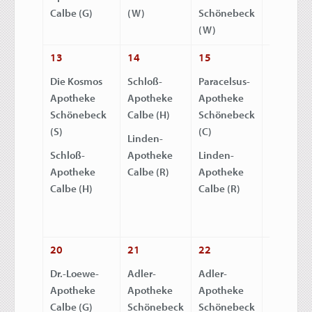
Calbe (G)
(W)
Schönebeck
(X)
(W)
13
14
15
16
Die Kosmos
Schloß-
Paracelsus-
Paracelsu
Apotheke
Apotheke
Apotheke
Apothek
Schönebeck
Calbe (H)
Schönebeck
Schöneb
(S)
(C)
(C)
Linden-
Schloß-
Apotheke
Linden-
Salinen-
Apotheke
Calbe (R)
Apotheke
Apothek
Calbe (H)
Calbe (R)
Barby (U
20
21
22
23
Dr.-Loewe-
Adler-
Adler-
Mischer
Apotheke
Apotheke
Apotheke
Apothek
Calbe (G)
Schönebeck
Schönebeck
Schöneb