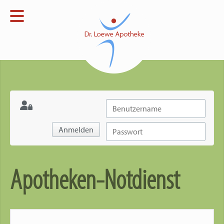
Menü
Startseite
Apotheke
Open submenu
Verblisterung
Open submenu
Notdienst
Anmelden
Kontakt
Apotheken-Notdienst
Impressum
Datenschutz
Open submenu