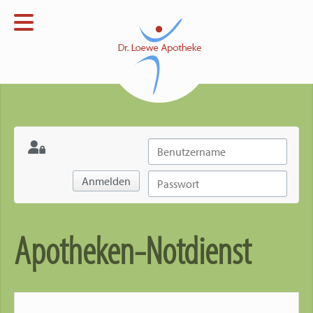
Menü
Startseite
Apotheke
Open submenu
Verblisterung
Open submenu
Notdienst
Anmelden
Kontakt
Apotheken-Notdienst
Impressum
Datenschutz
Open submenu