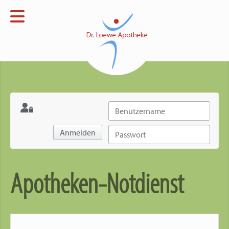
Menü
Startseite
Apotheke
Open submenu
Verblisterung
Open submenu
Notdienst
Anmelden
Kontakt
Apotheken-Notdienst
Impressum
Datenschutz
Open submenu