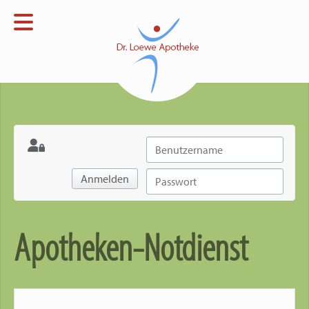
Menü
Startseite
Apotheke
Open submenu
Verblisterung
Open submenu
Notdienst
Anmelden
Kontakt
Apotheken-Notdienst
Impressum
Datenschutz
Open submenu